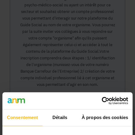
psycho-médico-social ou ayant un intérêt pour ce
secteur et souhaitez obtenir un compte professionnel
vous permettant d'interagir sur notre plateforme du
Guide Social au nom de votre organisme. Vous pourrez
par la suite inviter vos collègues à vous rejoindre sur
votre compte "organisme" afin qu'ils puissent
également représenter celui-ci et accéder à tout le
contenu de la plateforme du Guide Social.Votre
inscription comprendra deux étapes : 1/ identifiaction
de l'organisme (munissez-vous de votre numéro
Banque Carrefour de l'Entreprise) 2/ création de votre
compte individuel professionnel lié à cet organisme et
vous permettant d'agir en son nom.
Continuer
Consentement
Détails
À propos des cookies
Pourquoi devenir membre en tant