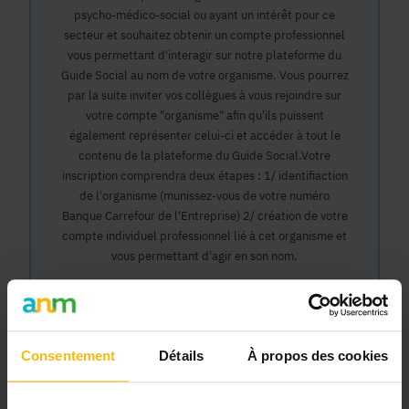
psycho-médico-social ou ayant un intérêt pour ce
secteur et souhaitez obtenir un compte professionnel
vous permettant d'interagir sur notre plateforme du
Guide Social au nom de votre organisme. Vous pourrez
par la suite inviter vos collègues à vous rejoindre sur
votre compte "organisme" afin qu'ils puissent
également représenter celui-ci et accéder à tout le
contenu de la plateforme du Guide Social.Votre
inscription comprendra deux étapes : 1/ identifiaction
de l'organisme (munissez-vous de votre numéro
Banque Carrefour de l'Entreprise) 2/ création de votre
compte individuel professionnel lié à cet organisme et
vous permettant d'agir en son nom.
Continuer
Consentement
Détails
À propos des cookies
Pourquoi devenir membre en tant