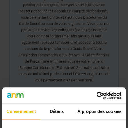
psycho-médico-social ou ayant un intérêt pour ce
secteur et souhaitez obtenir un compte professionnel
vous permettant d'interagir sur notre plateforme du
Guide Social au nom de votre organisme. Vous pourrez
par la suite inviter vos collègues à vous rejoindre sur
votre compte "organisme" afin qu'ils puissent
également représenter celui-ci et accéder à tout le
contenu de la plateforme du Guide Social.Votre
inscription comprendra deux étapes : 1/ identifiaction
de l'organisme (munissez-vous de votre numéro
Banque Carrefour de l'Entreprise) 2/ création de votre
compte individuel professionnel lié à cet organisme et
vous permettant d'agir en son nom.
Continuer
Consentement
Détails
À propos des cookies
Pourquoi devenir membre en tant