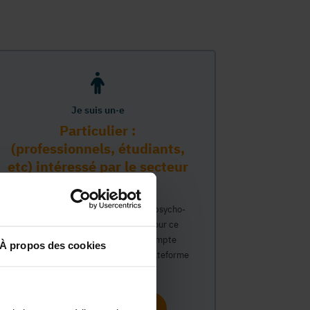
Je suis un·e
Particulier :
(professionnels, étudiants,
etc) intéressé par le secteur
PMS
Vous travaillez déjà dans le secteur psycho-
médico-social ou avez un intérêt pour ce
secteur et souhaitez obtenir un compte
À propos des cookies
personnel pour interagir sur notre plateforme
du Guide Social.
Continuer