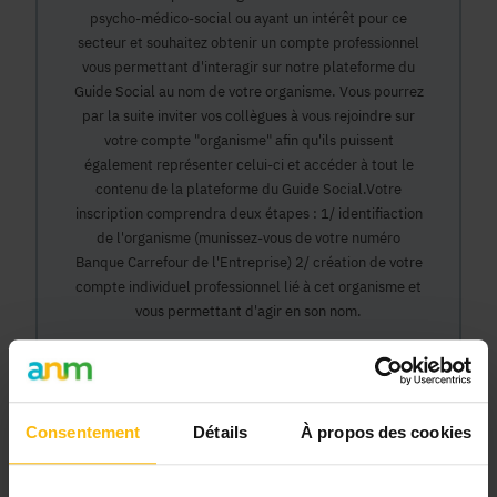
psycho-médico-social ou ayant un intérêt pour ce
secteur et souhaitez obtenir un compte professionnel
vous permettant d'interagir sur notre plateforme du
Guide Social au nom de votre organisme. Vous pourrez
par la suite inviter vos collègues à vous rejoindre sur
votre compte "organisme" afin qu'ils puissent
également représenter celui-ci et accéder à tout le
contenu de la plateforme du Guide Social.Votre
inscription comprendra deux étapes : 1/ identifiaction
de l'organisme (munissez-vous de votre numéro
Banque Carrefour de l'Entreprise) 2/ création de votre
compte individuel professionnel lié à cet organisme et
vous permettant d'agir en son nom.
Continuer
Consentement
Détails
À propos des cookies
Pourquoi devenir membre en tant