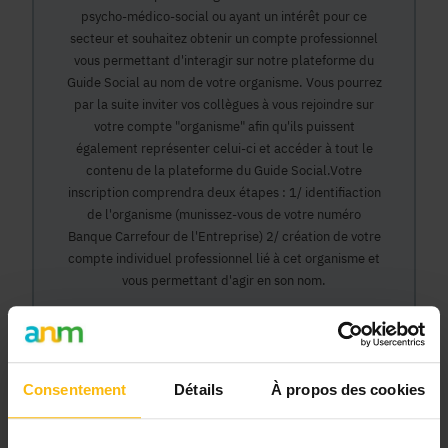
psycho-médico-social ou ayant un intérêt pour ce
secteur et souhaitez obtenir un compte professionnel
vous permettant d'interagir sur notre plateforme du
Guide Social au nom de votre organisme. Vous pourrez
par la suite inviter vos collègues à vous rejoindre sur
votre compte "organisme" afin qu'ils puissent
également représenter celui-ci et accéder à tout le
contenu de la plateforme du Guide Social.Votre
inscription comprendra deux étapes : 1/ identifiaction
de l'organisme (munissez-vous de votre numéro
Banque Carrefour de l'Entreprise) 2/ création de votre
compte individuel professionnel lié à cet organisme et
vous permettant d'agir en son nom.
Continuer
Consentement
Détails
À propos des cookies
Pourquoi devenir membre en tant