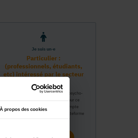
Je suis un·e
Particulier :
(professionnels, étudiants,
etc) intéressé par le secteur
PMS
Vous travaillez déjà dans le secteur psycho-
médico-social ou avez un intérêt pour ce
secteur et souhaitez obtenir un compte
À propos des cookies
personnel pour interagir sur notre plateforme
du Guide Social.
Continuer