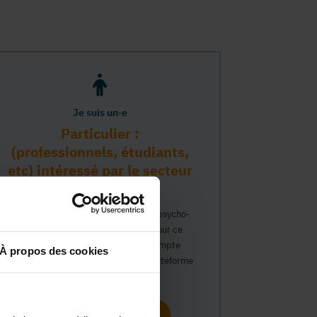
Je suis un·e
Particulier :
(professionnels, étudiants,
etc) intéressé par le secteur
PMS
Vous travaillez déjà dans le secteur psycho-
médico-social ou avez un intérêt pour ce
secteur et souhaitez obtenir un compte
À propos des cookies
personnel pour interagir sur notre plateforme
du Guide Social.
Continuer