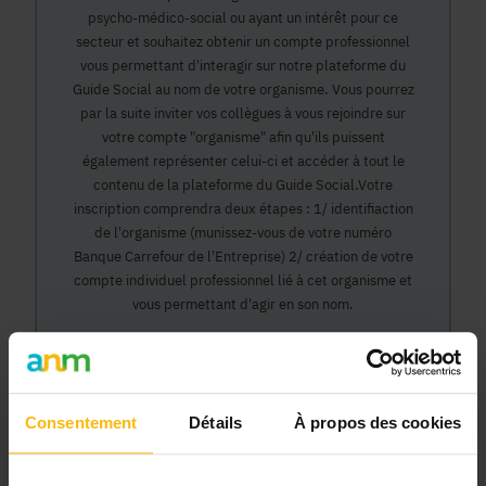
psycho-médico-social ou ayant un intérêt pour ce
secteur et souhaitez obtenir un compte professionnel
vous permettant d'interagir sur notre plateforme du
Guide Social au nom de votre organisme. Vous pourrez
par la suite inviter vos collègues à vous rejoindre sur
votre compte "organisme" afin qu'ils puissent
également représenter celui-ci et accéder à tout le
contenu de la plateforme du Guide Social.Votre
inscription comprendra deux étapes : 1/ identifiaction
de l'organisme (munissez-vous de votre numéro
Banque Carrefour de l'Entreprise) 2/ création de votre
compte individuel professionnel lié à cet organisme et
vous permettant d'agir en son nom.
Continuer
Consentement
Détails
À propos des cookies
Pourquoi devenir membre en tant