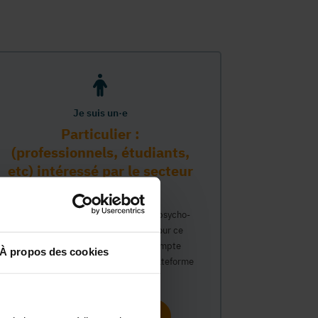
Je suis un·e
Particulier :
(professionnels, étudiants,
etc) intéressé par le secteur
PMS
Vous travaillez déjà dans le secteur psycho-
médico-social ou avez un intérêt pour ce
secteur et souhaitez obtenir un compte
À propos des cookies
personnel pour interagir sur notre plateforme
du Guide Social.
Continuer