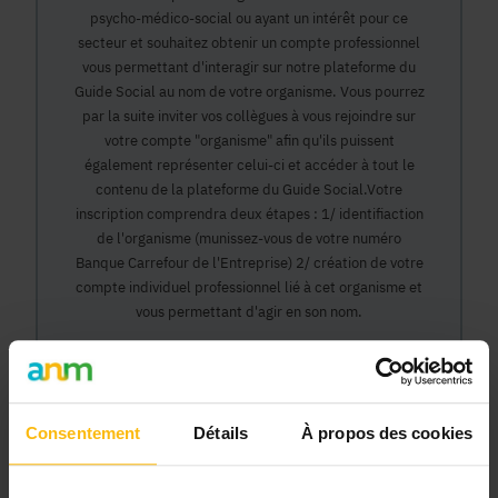
psycho-médico-social ou ayant un intérêt pour ce
secteur et souhaitez obtenir un compte professionnel
vous permettant d'interagir sur notre plateforme du
Guide Social au nom de votre organisme. Vous pourrez
par la suite inviter vos collègues à vous rejoindre sur
votre compte "organisme" afin qu'ils puissent
également représenter celui-ci et accéder à tout le
contenu de la plateforme du Guide Social.Votre
inscription comprendra deux étapes : 1/ identifiaction
de l'organisme (munissez-vous de votre numéro
Banque Carrefour de l'Entreprise) 2/ création de votre
compte individuel professionnel lié à cet organisme et
vous permettant d'agir en son nom.
Continuer
Consentement
Détails
À propos des cookies
Pourquoi devenir membre en tant