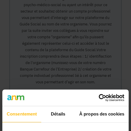
psycho-médico-social ou ayant un intérêt pour ce
secteur et souhaitez obtenir un compte professionnel
vous permettant d'interagir sur notre plateforme du
Guide Social au nom de votre organisme. Vous pourrez
par la suite inviter vos collègues à vous rejoindre sur
votre compte "organisme" afin qu'ils puissent
également représenter celui-ci et accéder à tout le
contenu de la plateforme du Guide Social.Votre
inscription comprendra deux étapes : 1/ identifiaction
de l'organisme (munissez-vous de votre numéro
Banque Carrefour de l'Entreprise) 2/ création de votre
compte individuel professionnel lié à cet organisme et
vous permettant d'agir en son nom.
Continuer
Consentement
Détails
À propos des cookies
Pourquoi devenir membre en tant