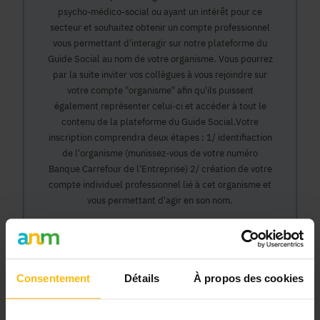
psycho-médico-social ou ayant un intérêt pour ce
secteur et souhaitez obtenir un compte professionnel
vous permettant d'interagir sur notre plateforme du
Guide Social au nom de votre organisme. Vous pourrez
par la suite inviter vos collègues à vous rejoindre sur
votre compte "organisme" afin qu'ils puissent
également représenter celui-ci et accéder à tout le
contenu de la plateforme du Guide Social.Votre
inscription comprendra deux étapes : 1/ identifiaction
de l'organisme (munissez-vous de votre numéro
Banque Carrefour de l'Entreprise) 2/ création de votre
compte individuel professionnel lié à cet organisme et
vous permettant d'agir en son nom.
Continuer
Consentement
Détails
À propos des cookies
Pourquoi devenir membre en tant