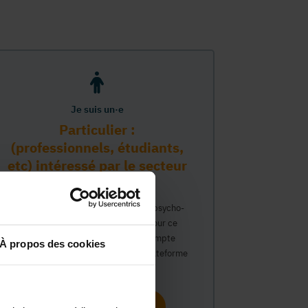
Je suis un·e
Particulier :
(professionnels, étudiants,
etc) intéressé par le secteur
PMS
Vous travaillez déjà dans le secteur psycho-
médico-social ou avez un intérêt pour ce
secteur et souhaitez obtenir un compte
À propos des cookies
personnel pour interagir sur notre plateforme
du Guide Social.
Continuer