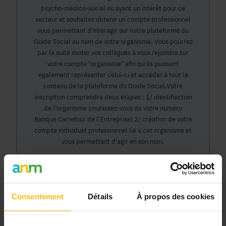
psycho-médico-social ou ayant un intérêt pour ce
secteur et souhaitez obtenir un compte professionnel
vous permettant d'interagir sur notre plateforme du
Guide Social au nom de votre organisme. Vous pourrez
par la suite inviter vos collègues à vous rejoindre sur
votre compte "organisme" afin qu'ils puissent
également représenter celui-ci et accéder à tout le
contenu de la plateforme du Guide Social.Votre
inscription comprendra deux étapes : 1/ identifiaction
de l'organisme (munissez-vous de votre numéro
Banque Carrefour de l'Entreprise) 2/ création de votre
compte individuel professionnel lié à cet organisme et
vous permettant d'agir en son nom.
Continuer
Consentement
Détails
À propos des cookies
Pourquoi devenir membre en tant