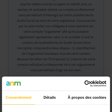
psycho-médico-social ou ayant un intérêt pour ce
secteur et souhaitez obtenir un compte professionnel
vous permettant d'interagir sur notre plateforme du
Guide Social au nom de votre organisme. Vous pourrez
par la suite inviter vos collègues à vous rejoindre sur
votre compte "organisme" afin qu'ils puissent
également représenter celui-ci et accéder à tout le
contenu de la plateforme du Guide Social.Votre
inscription comprendra deux étapes : 1/ identifiaction
de l'organisme (munissez-vous de votre numéro
Banque Carrefour de l'Entreprise) 2/ création de votre
compte individuel professionnel lié à cet organisme et
vous permettant d'agir en son nom.
Continuer
Consentement
Détails
À propos des cookies
Pourquoi devenir membre en tant