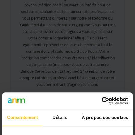
psycho-médico-social ou ayant un intérêt pour ce
secteur et souhaitez obtenir un compte professionnel
vous permettant d'interagir sur notre plateforme du
Guide Social au nom de votre organisme. Vous pourrez
par la suite inviter vos collègues à vous rejoindre sur
votre compte "organisme" afin qu'ils puissent
également représenter celui-ci et accéder à tout le
contenu de la plateforme du Guide Social.Votre
inscription comprendra deux étapes : 1/ identifiaction
de l'organisme (munissez-vous de votre numéro
Banque Carrefour de l'Entreprise) 2/ création de votre
compte individuel professionnel lié à cet organisme et
vous permettant d'agir en son nom.
Continuer
Consentement
Détails
À propos des cookies
Pourquoi devenir membre en tant