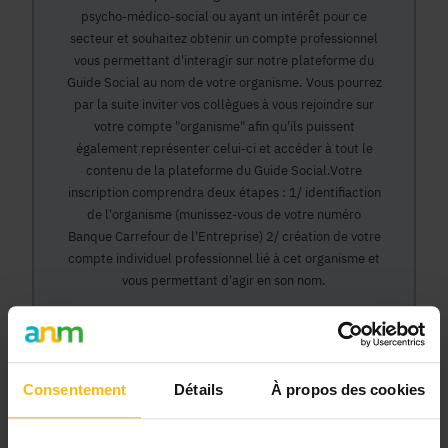
psycho-médico-social ou ayant un intérêt pour ce
secteur et souhaitez obtenir un compte professionnel
vous permettant d'interagir sur notre plateforme du
Guide Social au nom de votre organisme. Vous pourrez
par la suite inviter vos collègues à vous rejoindre sur
votre compte "organisme" afin qu'ils puissent
également représenter celui-ci et accéder à tout le
contenu de la plateforme du Guide Social.Votre
inscription comprendra deux étapes : 1/ identifiaction
de l'organisme (munissez-vous de votre numéro
Banque Carrefour de l'Entreprise) 2/ création de votre
compte individuel professionnel lié à cet organisme et
vous permettant d'agir en son nom.
Continuer
Consentement
Détails
À propos des cookies
Pourquoi devenir membre en tant