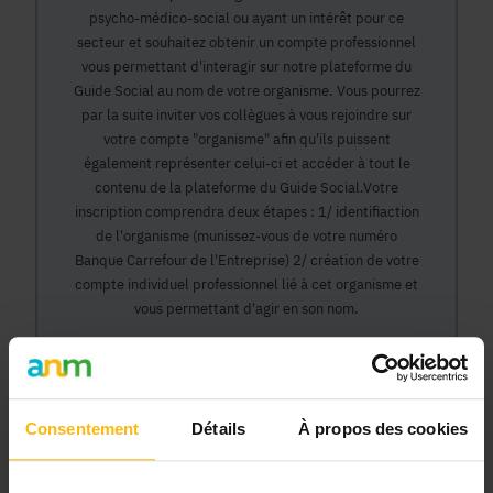
psycho-médico-social ou ayant un intérêt pour ce
secteur et souhaitez obtenir un compte professionnel
vous permettant d'interagir sur notre plateforme du
Guide Social au nom de votre organisme. Vous pourrez
par la suite inviter vos collègues à vous rejoindre sur
votre compte "organisme" afin qu'ils puissent
également représenter celui-ci et accéder à tout le
contenu de la plateforme du Guide Social.Votre
inscription comprendra deux étapes : 1/ identifiaction
de l'organisme (munissez-vous de votre numéro
Banque Carrefour de l'Entreprise) 2/ création de votre
compte individuel professionnel lié à cet organisme et
vous permettant d'agir en son nom.
Continuer
Consentement
Détails
À propos des cookies
Pourquoi devenir membre en tant