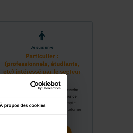
Je suis un·e
Particulier :
(professionnels, étudiants,
etc) intéressé par le secteur
PMS
Vous travaillez déjà dans le secteur psycho-
médico-social ou avez un intérêt pour ce
secteur et souhaitez obtenir un compte
À propos des cookies
personnel pour interagir sur notre plateforme
du Guide Social.
Continuer