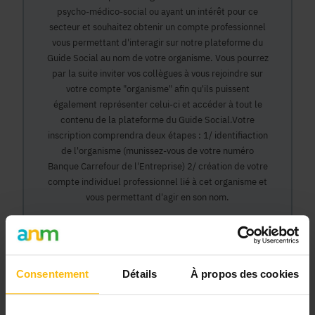
psycho-médico-social ou ayant un intérêt pour ce
secteur et souhaitez obtenir un compte professionnel
vous permettant d'interagir sur notre plateforme du
Guide Social au nom de votre organisme. Vous pourrez
par la suite inviter vos collègues à vous rejoindre sur
votre compte "organisme" afin qu'ils puissent
également représenter celui-ci et accéder à tout le
contenu de la plateforme du Guide Social.Votre
inscription comprendra deux étapes : 1/ identifiaction
de l'organisme (munissez-vous de votre numéro
Banque Carrefour de l'Entreprise) 2/ création de votre
compte individuel professionnel lié à cet organisme et
vous permettant d'agir en son nom.
Continuer
Consentement
Détails
À propos des cookies
Pourquoi devenir membre en tant