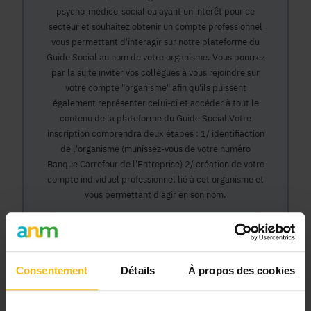
psycho-médico-social ou ayant un intérêt pour ce
secteur et souhaitez obtenir un compte professionnel
vous permettant d'interagir sur notre plateforme du
Guide Social au nom de votre organisme. Vous pourrez
par la suite inviter vos collègues à vous rejoindre sur
votre compte "organisme" afin qu'ils puissent
également représenter celui-ci et accéder à tout le
contenu de la plateforme du Guide Social.Votre
inscription comprendra deux étapes : 1/ identifiaction
de l'organisme (munissez-vous de votre numéro
Banque Carrefour de l'Entreprise) 2/ création de votre
compte individuel professionnel lié à cet organisme et
vous permettant d'agir en son nom.
Continuer
Consentement
Détails
À propos des cookies
Pourquoi devenir membre en tant