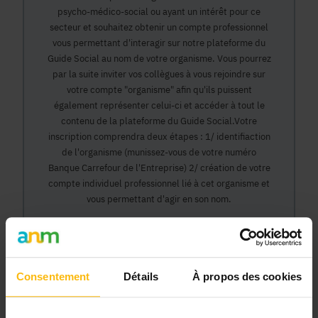
psycho-médico-social ou ayant un intérêt pour ce
secteur et souhaitez obtenir un compte professionnel
vous permettant d'interagir sur notre plateforme du
Guide Social au nom de votre organisme. Vous pourrez
par la suite inviter vos collègues à vous rejoindre sur
votre compte "organisme" afin qu'ils puissent
également représenter celui-ci et accéder à tout le
contenu de la plateforme du Guide Social.Votre
inscription comprendra deux étapes : 1/ identifiaction
de l'organisme (munissez-vous de votre numéro
Banque Carrefour de l'Entreprise) 2/ création de votre
compte individuel professionnel lié à cet organisme et
vous permettant d'agir en son nom.
Continuer
Consentement
Détails
À propos des cookies
Pourquoi devenir membre en tant