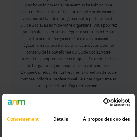
psycho-médico-social ou ayant un intérêt pour ce
secteur et souhaitez obtenir un compte professionnel
vous permettant d'interagir sur notre plateforme du
Guide Social au nom de votre organisme. Vous pourrez
par la suite inviter vos collègues à vous rejoindre sur
votre compte "organisme" afin qu'ils puissent
également représenter celui-ci et accéder à tout le
contenu de la plateforme du Guide Social.Votre
inscription comprendra deux étapes : 1/ identifiaction
de l'organisme (munissez-vous de votre numéro
Banque Carrefour de l'Entreprise) 2/ création de votre
compte individuel professionnel lié à cet organisme et
vous permettant d'agir en son nom.
Continuer
Consentement
Détails
À propos des cookies
Pourquoi devenir membre en tant