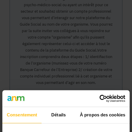
psycho-médico-social ou ayant un intérêt pour ce
secteur et souhaitez obtenir un compte professionnel
vous permettant d'interagir sur notre plateforme du
Guide Social au nom de votre organisme. Vous pourrez
par la suite inviter vos collègues à vous rejoindre sur
votre compte "organisme" afin qu'ils puissent
également représenter celui-ci et accéder à tout le
contenu de la plateforme du Guide Social.Votre
inscription comprendra deux étapes : 1/ identifiaction
de l'organisme (munissez-vous de votre numéro
Banque Carrefour de l'Entreprise) 2/ création de votre
compte individuel professionnel lié à cet organisme et
vous permettant d'agir en son nom.
Continuer
Consentement
Détails
À propos des cookies
Pourquoi devenir membre en tant