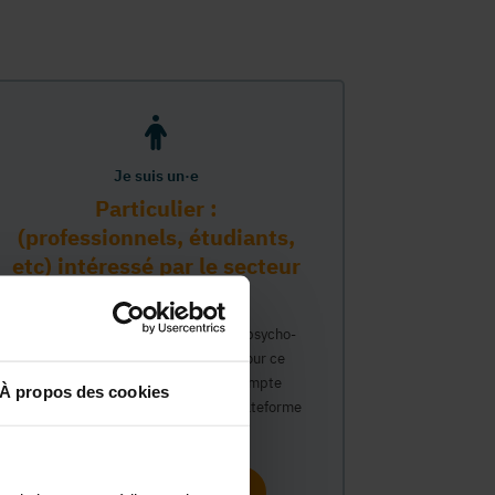
Je suis un·e
Particulier :
(professionnels, étudiants,
etc) intéressé par le secteur
PMS
Vous travaillez déjà dans le secteur psycho-
médico-social ou avez un intérêt pour ce
secteur et souhaitez obtenir un compte
À propos des cookies
personnel pour interagir sur notre plateforme
du Guide Social.
Continuer