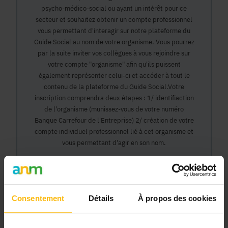
psycho-médico-social ou ayant un intérêt pour ce
secteur et souhaitez obtenir un compte professionnel
vous permettant d'interagir sur notre plateforme du
Guide Social au nom de votre organisme. Vous pourrez
par la suite inviter vos collègues à vous rejoindre sur
votre compte "organisme" afin qu'ils puissent
également représenter celui-ci et accéder à tout le
contenu de la plateforme du Guide Social.Votre
inscription comprendra deux étapes : 1/ identifiaction
de l'organisme (munissez-vous de votre numéro
Banque Carrefour de l'Entreprise) 2/ création de votre
compte individuel professionnel lié à cet organisme et
vous permettant d'agir en son nom.
Continuer
Consentement
Détails
À propos des cookies
Pourquoi devenir membre en tant