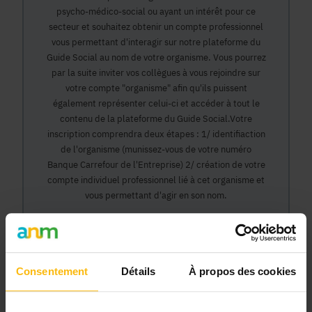
psycho-médico-social ou ayant un intérêt pour ce
secteur et souhaitez obtenir un compte professionnel
vous permettant d'interagir sur notre plateforme du
Guide Social au nom de votre organisme. Vous pourrez
par la suite inviter vos collègues à vous rejoindre sur
votre compte "organisme" afin qu'ils puissent
également représenter celui-ci et accéder à tout le
contenu de la plateforme du Guide Social.Votre
inscription comprendra deux étapes : 1/ identifiaction
de l'organisme (munissez-vous de votre numéro
Banque Carrefour de l'Entreprise) 2/ création de votre
compte individuel professionnel lié à cet organisme et
vous permettant d'agir en son nom.
Continuer
Consentement
Détails
À propos des cookies
Pourquoi devenir membre en tant