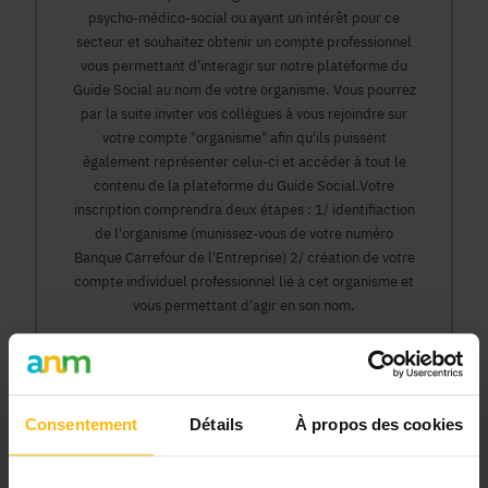
psycho-médico-social ou ayant un intérêt pour ce
secteur et souhaitez obtenir un compte professionnel
vous permettant d'interagir sur notre plateforme du
Guide Social au nom de votre organisme. Vous pourrez
par la suite inviter vos collègues à vous rejoindre sur
votre compte "organisme" afin qu'ils puissent
également représenter celui-ci et accéder à tout le
contenu de la plateforme du Guide Social.Votre
inscription comprendra deux étapes : 1/ identifiaction
de l'organisme (munissez-vous de votre numéro
Banque Carrefour de l'Entreprise) 2/ création de votre
compte individuel professionnel lié à cet organisme et
vous permettant d'agir en son nom.
Continuer
Consentement
Détails
À propos des cookies
Pourquoi devenir membre en tant