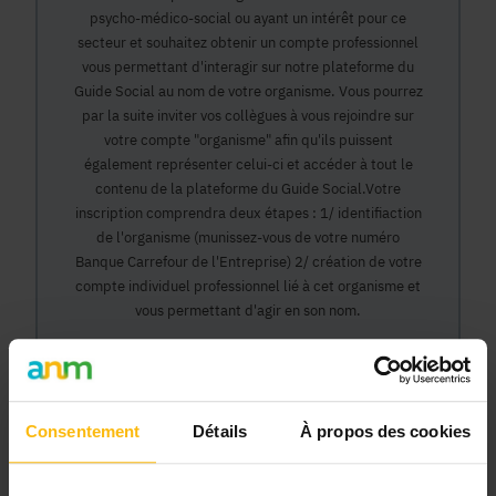
psycho-médico-social ou ayant un intérêt pour ce
secteur et souhaitez obtenir un compte professionnel
vous permettant d'interagir sur notre plateforme du
Guide Social au nom de votre organisme. Vous pourrez
par la suite inviter vos collègues à vous rejoindre sur
votre compte "organisme" afin qu'ils puissent
également représenter celui-ci et accéder à tout le
contenu de la plateforme du Guide Social.Votre
inscription comprendra deux étapes : 1/ identifiaction
de l'organisme (munissez-vous de votre numéro
Banque Carrefour de l'Entreprise) 2/ création de votre
compte individuel professionnel lié à cet organisme et
vous permettant d'agir en son nom.
Continuer
Consentement
Détails
À propos des cookies
Pourquoi devenir membre en tant