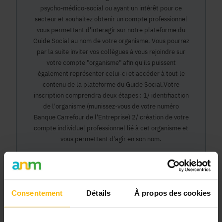
psycho-médico-social ou ayant un intérêt pour ce
secteur et souhaitez obtenir un compte professionnel
vous permettant d'interagir sur notre plateforme du
Guide Social au nom de votre organisme. Vous pourrez
par la suite inviter vos collègues à vous rejoindre sur
votre compte "organisme" afin qu'ils puissent
également représenter celui-ci et accéder à tout le
contenu de la plateforme du Guide Social.Votre
inscription comprendra deux étapes : 1/ identifiaction
de l'organisme (munissez-vous de votre numéro
Banque Carrefour de l'Entreprise) 2/ création de votre
compte individuel professionnel lié à cet organisme et
vous permettant d'agir en son nom.
Continuer
Consentement
Détails
À propos des cookies
Pourquoi devenir membre en tant