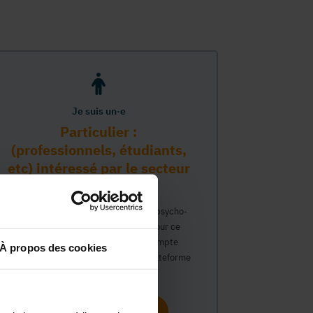
Je suis un·e
Particulier :
(professionnels, étudiants,
etc) intéressé par le secteur
PMS
Vous travaillez déjà dans le secteur psycho-
médico-social ou avez un intérêt pour ce
secteur et souhaitez obtenir un compte
À propos des cookies
personnel pour interagir sur notre plateforme
du Guide Social.
Continuer