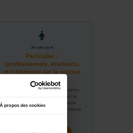
Je suis un·e
Particulier :
(professionnels, étudiants,
etc) intéressé par le secteur
PMS
Vous travaillez déjà dans le secteur psycho-
médico-social ou avez un intérêt pour ce
secteur et souhaitez obtenir un compte
À propos des cookies
personnel pour interagir sur notre plateforme
du Guide Social.
Continuer