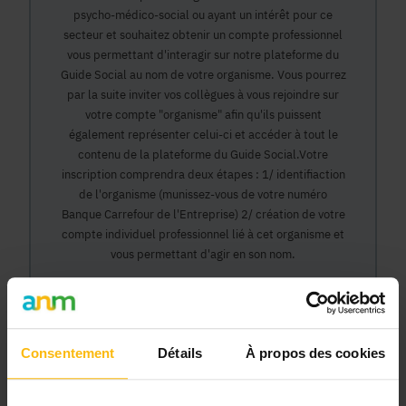
psycho-médico-social ou ayant un intérêt pour ce
secteur et souhaitez obtenir un compte professionnel
vous permettant d'interagir sur notre plateforme du
Guide Social au nom de votre organisme. Vous pourrez
par la suite inviter vos collègues à vous rejoindre sur
votre compte "organisme" afin qu'ils puissent
également représenter celui-ci et accéder à tout le
contenu de la plateforme du Guide Social.Votre
inscription comprendra deux étapes : 1/ identifiaction
de l'organisme (munissez-vous de votre numéro
Banque Carrefour de l'Entreprise) 2/ création de votre
compte individuel professionnel lié à cet organisme et
vous permettant d'agir en son nom.
Continuer
Consentement
Détails
À propos des cookies
Pourquoi devenir membre en tant