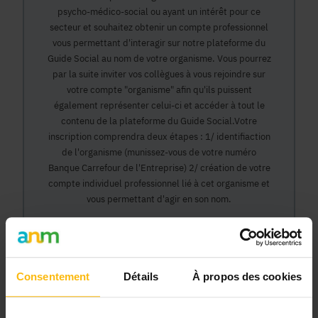
psycho-médico-social ou ayant un intérêt pour ce
secteur et souhaitez obtenir un compte professionnel
vous permettant d'interagir sur notre plateforme du
Guide Social au nom de votre organisme. Vous pourrez
par la suite inviter vos collègues à vous rejoindre sur
votre compte "organisme" afin qu'ils puissent
également représenter celui-ci et accéder à tout le
contenu de la plateforme du Guide Social.Votre
inscription comprendra deux étapes : 1/ identifiaction
de l'organisme (munissez-vous de votre numéro
Banque Carrefour de l'Entreprise) 2/ création de votre
compte individuel professionnel lié à cet organisme et
vous permettant d'agir en son nom.
Continuer
Consentement
Détails
À propos des cookies
Pourquoi devenir membre en tant