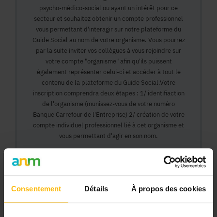
psycho-médico-social ou ayant un intérêt pour ce
secteur et souhaitez obtenir un compte professionnel
vous permettant d'interagir sur notre plateforme du
Guide Social au nom de votre organisme. Vous pourrez
par la suite inviter vos collègues à vous rejoindre sur
votre compte "organisme" afin qu'ils puissent
également représenter celui-ci et accéder à tout le
contenu de la plateforme du Guide Social.Votre
inscription comprendra deux étapes : 1/ identifiaction
de l'organisme (munissez-vous de votre numéro
Banque Carrefour de l'Entreprise) 2/ création de votre
compte individuel professionnel lié à cet organisme et
vous permettant d'agir en son nom.
Continuer
Consentement
Détails
À propos des cookies
Pourquoi devenir membre en tant