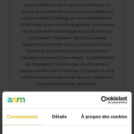
psycho-médico-social ou ayant un intérêt pour ce
secteur et souhaitez obtenir un compte professionnel
vous permettant d'interagir sur notre plateforme du
Guide Social au nom de votre organisme. Vous pourrez
par la suite inviter vos collègues à vous rejoindre sur
votre compte "organisme" afin qu'ils puissent
également représenter celui-ci et accéder à tout le
contenu de la plateforme du Guide Social.Votre
inscription comprendra deux étapes : 1/ identifiaction
de l'organisme (munissez-vous de votre numéro
Banque Carrefour de l'Entreprise) 2/ création de votre
compte individuel professionnel lié à cet organisme et
vous permettant d'agir en son nom.
Continuer
Consentement
Détails
À propos des cookies
Pourquoi devenir membre en tant