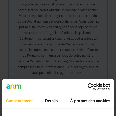
psycho-médico-social ou ayant un intérêt pour ce
secteur et souhaitez obtenir un compte professionnel
vous permettant d'interagir sur notre plateforme du
Guide Social au nom de votre organisme. Vous pourrez
par la suite inviter vos collègues à vous rejoindre sur
votre compte "organisme" afin qu'ils puissent
également représenter celui-ci et accéder à tout le
contenu de la plateforme du Guide Social.Votre
inscription comprendra deux étapes : 1/ identifiaction
de l'organisme (munissez-vous de votre numéro
Banque Carrefour de l'Entreprise) 2/ création de votre
compte individuel professionnel lié à cet organisme et
vous permettant d'agir en son nom.
Continuer
Consentement
Détails
À propos des cookies
Pourquoi devenir membre en tant