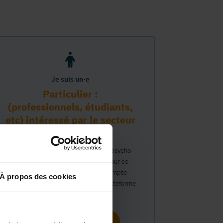
Je suis un·e
Particulier :
(professionnels, étudiants,
etc) intéressé par le secteur
PMS
Vous travaillez déjà dans le secteur psycho-
médico-social ou avez un intérêt pour ce
secteur et souhaitez obtenir un compte
À propos des cookies
personnel pour interagir sur notre plateforme
du Guide Social.
Continuer