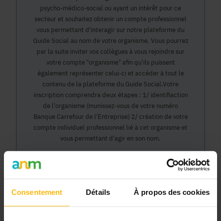
psycho-médico-social ou ayant un intérêt pour ce
secteur et souhaitez obtenir un compte professionnel
vous permettant d'interagir sur notre plateforme du
Guide Social au nom de votre organisme. Vous pourrez
par la suite inviter vos collègues à vous rejoindre sur
votre compte "organisme" afin qu'ils puissent
également représenter celui-ci et accéder à tout le
contenu de la plateforme du Guide Social.Votre
inscription comprendra deux étapes : 1/ identifiaction
de l'organisme (munissez-vous de votre numéro
Banque Carrefour de l'Entreprise) 2/ création de votre
compte individuel professionnel lié à cet organisme et
vous permettant d'agir en son nom.
Continuer
Consentement
Détails
À propos des cookies
Pourquoi devenir membre en tant