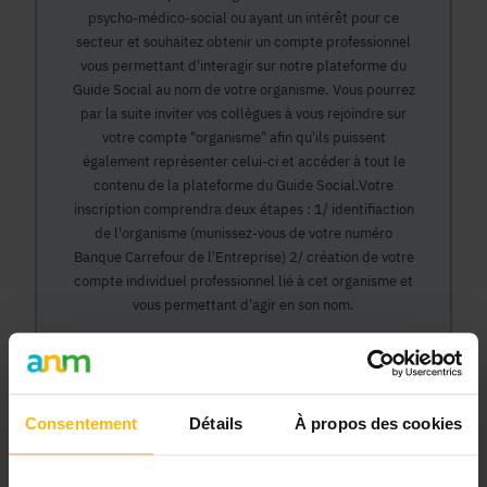
psycho-médico-social ou ayant un intérêt pour ce
secteur et souhaitez obtenir un compte professionnel
vous permettant d'interagir sur notre plateforme du
Guide Social au nom de votre organisme. Vous pourrez
par la suite inviter vos collègues à vous rejoindre sur
votre compte "organisme" afin qu'ils puissent
également représenter celui-ci et accéder à tout le
contenu de la plateforme du Guide Social.Votre
inscription comprendra deux étapes : 1/ identifiaction
de l'organisme (munissez-vous de votre numéro
Banque Carrefour de l'Entreprise) 2/ création de votre
compte individuel professionnel lié à cet organisme et
vous permettant d'agir en son nom.
Continuer
Consentement
Détails
À propos des cookies
Pourquoi devenir membre en tant