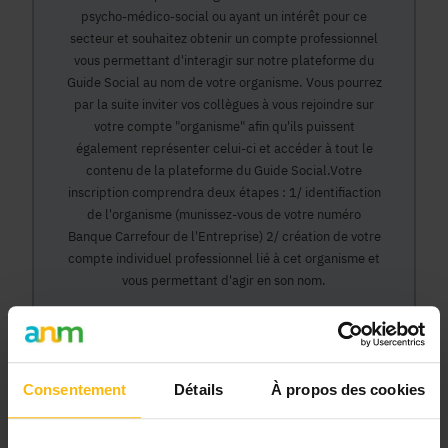
psycho-médico-social ou ayant un intérêt pour ce
secteur et souhaitez obtenir un compte professionnel
vous permettant d'interagir sur notre plateforme du
Guide Social au nom de votre organisme. Vous pourrez
par la suite inviter vos collègues à vous rejoindre sur
votre compte "organisme" afin qu'ils puissent
également représenter celui-ci et accéder à tout le
contenu de la plateforme du Guide Social.Votre
inscription comprendra deux étapes : 1/ identifiaction
de l'organisme (munissez-vous de votre numéro
Banque Carrefour de l'Entreprise) 2/ création de votre
compte individuel professionnel lié à cet organisme et
vous permettant d'agir en son nom.
Continuer
Consentement
Détails
À propos des cookies
Pourquoi devenir membre en tant