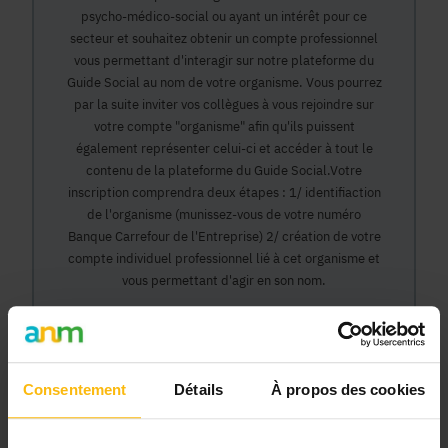
psycho-médico-social ou ayant un intérêt pour ce
secteur et souhaitez obtenir un compte professionnel
vous permettant d'interagir sur notre plateforme du
Guide Social au nom de votre organisme. Vous pourrez
par la suite inviter vos collègues à vous rejoindre sur
votre compte "organisme" afin qu'ils puissent
également représenter celui-ci et accéder à tout le
contenu de la plateforme du Guide Social.Votre
inscription comprendra deux étapes : 1/ identifiaction
de l'organisme (munissez-vous de votre numéro
Banque Carrefour de l'Entreprise) 2/ création de votre
compte individuel professionnel lié à cet organisme et
vous permettant d'agir en son nom.
Continuer
Consentement
Détails
À propos des cookies
Pourquoi devenir membre en tant