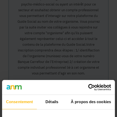
psycho-médico-social ou ayant un intérêt pour ce
secteur et souhaitez obtenir un compte professionnel
vous permettant d'interagir sur notre plateforme du
Guide Social au nom de votre organisme. Vous pourrez
par la suite inviter vos collègues à vous rejoindre sur
votre compte "organisme" afin qu'ils puissent
également représenter celui-ci et accéder à tout le
contenu de la plateforme du Guide Social.Votre
inscription comprendra deux étapes : 1/ identifiaction
de l'organisme (munissez-vous de votre numéro
Banque Carrefour de l'Entreprise) 2/ création de votre
compte individuel professionnel lié à cet organisme et
vous permettant d'agir en son nom.
Continuer
Consentement
Détails
À propos des cookies
Pourquoi devenir membre en tant