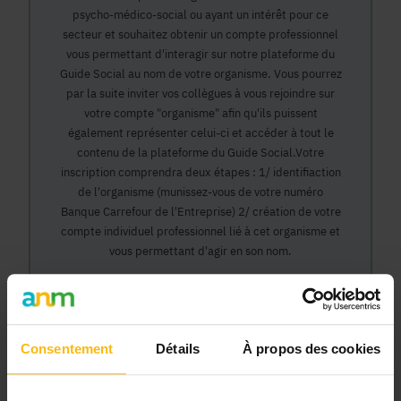
psycho-médico-social ou ayant un intérêt pour ce
secteur et souhaitez obtenir un compte professionnel
vous permettant d'interagir sur notre plateforme du
Guide Social au nom de votre organisme. Vous pourrez
par la suite inviter vos collègues à vous rejoindre sur
votre compte "organisme" afin qu'ils puissent
également représenter celui-ci et accéder à tout le
contenu de la plateforme du Guide Social.Votre
inscription comprendra deux étapes : 1/ identifiaction
de l'organisme (munissez-vous de votre numéro
Banque Carrefour de l'Entreprise) 2/ création de votre
compte individuel professionnel lié à cet organisme et
vous permettant d'agir en son nom.
Continuer
Consentement
Détails
À propos des cookies
Pourquoi devenir membre en tant