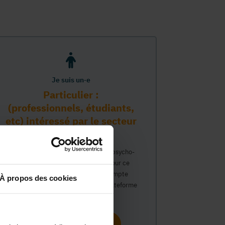
Je suis un·e
Particulier :
(professionnels, étudiants,
etc) intéressé par le secteur
PMS
Vous travaillez déjà dans le secteur psycho-
médico-social ou avez un intérêt pour ce
secteur et souhaitez obtenir un compte
À propos des cookies
personnel pour interagir sur notre plateforme
du Guide Social.
Continuer