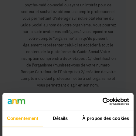
psycho-médico-social ou ayant un intérêt pour ce
secteur et souhaitez obtenir un compte professionnel
vous permettant d'interagir sur notre plateforme du
Guide Social au nom de votre organisme. Vous pourrez
par la suite inviter vos collègues à vous rejoindre sur
votre compte "organisme" afin qu'ils puissent
également représenter celui-ci et accéder à tout le
contenu de la plateforme du Guide Social.Votre
inscription comprendra deux étapes : 1/ identifiaction
de l'organisme (munissez-vous de votre numéro
Banque Carrefour de l'Entreprise) 2/ création de votre
compte individuel professionnel lié à cet organisme et
vous permettant d'agir en son nom.
Continuer
Consentement
Détails
À propos des cookies
Pourquoi devenir membre en tant