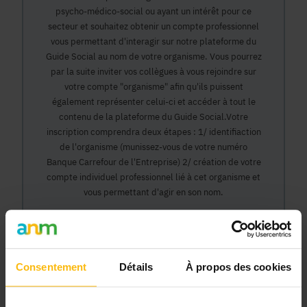
psycho-médico-social ou ayant un intérêt pour ce
secteur et souhaitez obtenir un compte professionnel
vous permettant d'interagir sur notre plateforme du
Guide Social au nom de votre organisme. Vous pourrez
par la suite inviter vos collègues à vous rejoindre sur
votre compte "organisme" afin qu'ils puissent
également représenter celui-ci et accéder à tout le
contenu de la plateforme du Guide Social.Votre
inscription comprendra deux étapes : 1/ identifiaction
de l'organisme (munissez-vous de votre numéro
Banque Carrefour de l'Entreprise) 2/ création de votre
compte individuel professionnel lié à cet organisme et
vous permettant d'agir en son nom.
Continuer
Consentement
Détails
À propos des cookies
Pourquoi devenir membre en tant