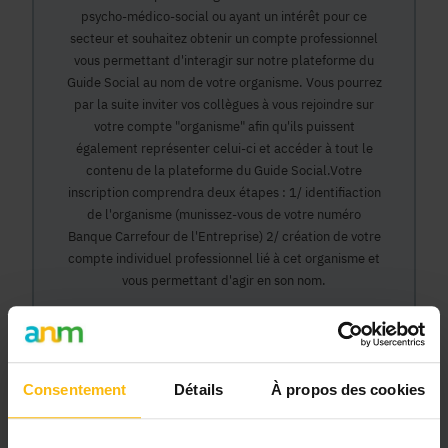
psycho-médico-social ou ayant un intérêt pour ce
secteur et souhaitez obtenir un compte professionnel
vous permettant d'interagir sur notre plateforme du
Guide Social au nom de votre organisme. Vous pourrez
par la suite inviter vos collègues à vous rejoindre sur
votre compte "organisme" afin qu'ils puissent
également représenter celui-ci et accéder à tout le
contenu de la plateforme du Guide Social.Votre
inscription comprendra deux étapes : 1/ identifiaction
de l'organisme (munissez-vous de votre numéro
Banque Carrefour de l'Entreprise) 2/ création de votre
compte individuel professionnel lié à cet organisme et
vous permettant d'agir en son nom.
Continuer
Consentement
Détails
À propos des cookies
Pourquoi devenir membre en tant