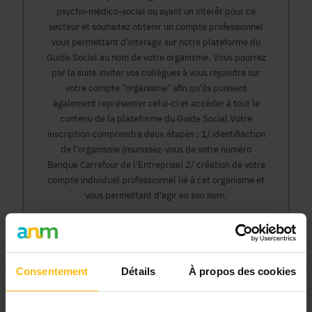
psycho-médico-social ou ayant un intérêt pour ce
secteur et souhaitez obtenir un compte professionnel
vous permettant d'interagir sur notre plateforme du
Guide Social au nom de votre organisme. Vous pourrez
par la suite inviter vos collègues à vous rejoindre sur
votre compte "organisme" afin qu'ils puissent
également représenter celui-ci et accéder à tout le
contenu de la plateforme du Guide Social.Votre
inscription comprendra deux étapes : 1/ identifiaction
de l'organisme (munissez-vous de votre numéro
Banque Carrefour de l'Entreprise) 2/ création de votre
compte individuel professionnel lié à cet organisme et
vous permettant d'agir en son nom.
Continuer
Consentement
Détails
À propos des cookies
Pourquoi devenir membre en tant